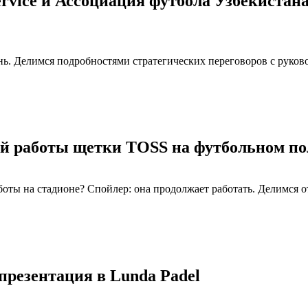
rvice и Ассоциация футбола Узбекистан
ь. Делимся подробностями стратегических переговоров с руков
ой работы щетки TOSS на футбольном по
боты на стадионе? Спойлер: она продолжает работать. Делимся о
резентация в Lunda Padel