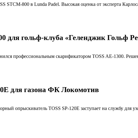
S STCM-800 в Lunda Padel. Высокая оценка от эксперта Карлоса
0 для гольф-клуба «Геленджик Гольф Ре
лнился профессиональным скарификатором TOSS AE-1300. Решени
0E для газона ФК Локомотив
орный опрыскиватель TOSS SP-120E заступает на службу для ух